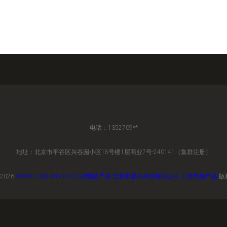
电话：1352709**
地址：北京市平谷区兴谷园小区18号楼1层商业7号-240141（集群注册）
 2026
WWW.FQMHM.COM
工控电脑产品
北京赖馨火科技有限公司
工控电脑产品
版