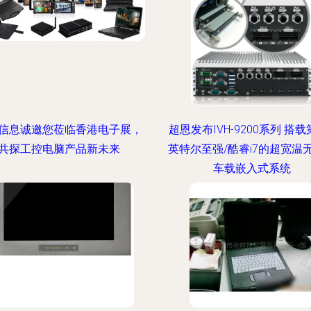
信息诚邀您莅临香港电子展，
超恩发布IVH-9200系列 搭载
共探工控电脑产品新未来
英特尔至强/酷睿i7的超宽温
车载嵌入式系统