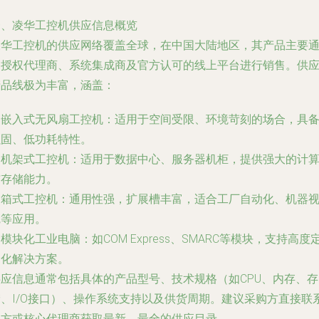
一、凌华工控机供应信息概览
凌华工控机的供应网络覆盖全球，在中国大陆地区，其产品主要
过授权代理商、系统集成商及官方认可的线上平台进行销售。供
产品线极为丰富，涵盖：
. 嵌入式无风扇工控机：适用于空间受限、环境苛刻的场合，具
强固、低功耗特性。
. 机架式工控机：适用于数据中心、服务器机柜，提供强大的计
与存储能力。
. 箱式工控机：通用性强，扩展槽丰富，适合工厂自动化、机器
觉等应用。
. 模块化工业电脑：如COM Express、SMARC等模块，支持高度
制化解决方案。
供应信息通常包括具体的产品型号、技术规格（如CPU、内存、存
储、I/O接口）、操作系统支持以及供货周期。建议采购方直接联
官方或核心代理商获取最新、最全的供应目录。