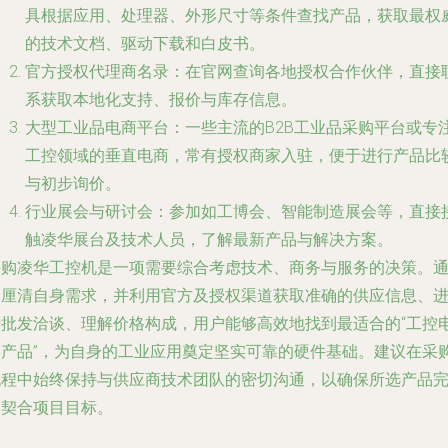
具根据应用、处理器、外形尺寸等条件查找产品，获取最权
的技术文档、驱动下载和白皮书。
官方授权代理商名录：在官网查询各地授权合作伙伴，直接
系获取本地化支持、报价与库存信息。
大型工业品电商平台：一些主流的B2B工业品采购平台或专
工控领域的垂直电商，常有授权商家入驻，便于进行产品比
与初步询价。
行业展会与研讨会：参加如工博会、智能制造展会等，直接
触凌华展台及技术人员，了解最新产品与解决方案。
采购凌华工控机是一项需要综合考虑技术、商务与服务的决策。
过厘清自身需求，并利用官方及授权渠道获取准确的供应信息、
行批发洽谈、理解价格构成，用户能够高效地找到最适合的“工控
脑产品”，为自身的工业应用奠定坚实可靠的硬件基础。建议在采
流程中始终保持与供应商技术团队的密切沟通，以确保所选产品
美契合项目目标。