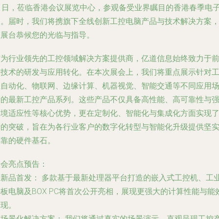
21日，莅临香港会议展览中心，参观备受业界瞩目的香港春季电
展。届时，我们将携旗下全线创新工控电脑产品与技术解决方案
在展台恭候您的光临与指导。
作为行业领先的工控领域解决方案提供商，亿道信息始终致力于
沿技术的研发与应用转化。在本次展会上，我们将重点展示针对
业自动化、物联网、边缘计算、机器视觉、智能交通等不同应用
景的最新工控产品系列。这些产品不仅具备高性能、高可靠性与
环境适应性等核心优势，更在定制化、智能化与集成化方面实现
新的突破，旨在为各行业客户的数字化转型与智能化升级提供坚
可靠的硬件基石。
展会亮点预告：
.
新品首发：
多款基于最新处理器平台打造的嵌入式工控机、工
板电脑及BOX PC将首次公开亮相，展现更强大的计算性能与能
表现。
.
场景化解决方案：
我们将通过真实的场景演示，直观呈现工控