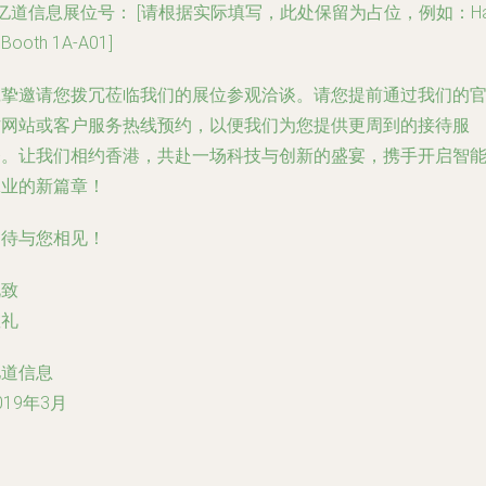
亿道信息展位号：
[请根据实际填写，此处保留为占位，例如：Hal
 Booth 1A-A01]
诚挚邀请您拨冗莅临我们的展位参观洽谈。请您提前通过我们的
方网站或客户服务热线预约，以便我们为您提供更周到的接待服
务。让我们相约香港，共赴一场科技与创新的盛宴，携手开启智
工业的新篇章！
期待与您相见！
此致
敬礼
亿道信息
019年3月