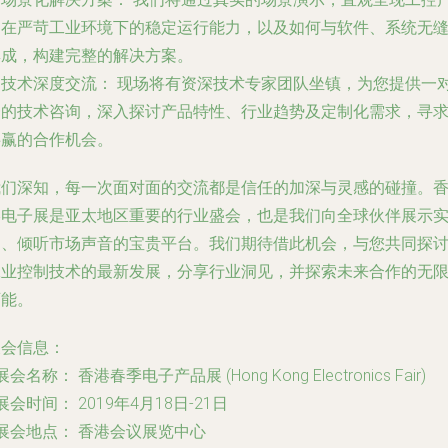
品在严苛工业环境下的稳定运行能力，以及如何与软件、系统无
集成，构建完整的解决方案。
.
技术深度交流：
现场将有资深技术专家团队坐镇，为您提供一
一的技术咨询，深入探讨产品特性、行业趋势及定制化需求，寻
共赢的合作机会。
我们深知，每一次面对面的交流都是信任的加深与灵感的碰撞。
港电子展是亚太地区重要的行业盛会，也是我们向全球伙伴展示
力、倾听市场声音的宝贵平台。我们期待借此机会，与您共同探
工业控制技术的最新发展，分享行业洞见，并探索未来合作的无
可能。
展会信息：
展会名称：
香港春季电子产品展 (Hong Kong Electronics Fair)
展会时间：
2019年4月18日-21日
展会地点：
香港会议展览中心