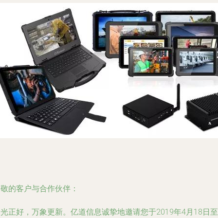
尊敬的客户与合作伙伴：
光正好，万象更新。亿道信息诚挚地邀请您于2019年4月18日至