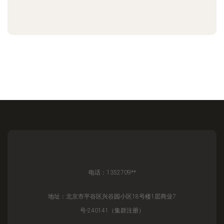
电话：1352709**
地址：北京市平谷区兴谷园小区18号楼1层商业7
号-240141（集群注册）